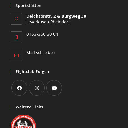
Sportstätten
Deichtorstr. 2 & Burgweg 38
Leverkusen-Rheindorf
0163-366 30 04
Opens
Mail schreiben
in
your
application
Fightclub Folgen
Opens
Opens
Opens
in
in
in
Weitere Links
a
a
a
new
new
new
tab
tab
tab